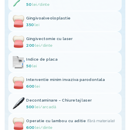
50
lei
/dinte
Gingivoalveoloplastie
350
lei
Gingivectomie cu laser
200
lei
/dinte
Indice de placa
50
lei
Interventie minim invaziva parodontala
600
lei
Decontaminare – Chiuretaj laser
500
lei
/arcadă
Operatie cu lambou cu aditie
(fără materiale)
600
lei
/dinte