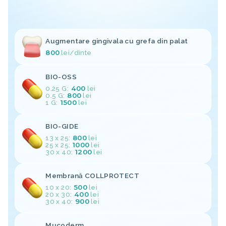
Augmentare gingivala cu grefa din palat
800
lei
/dinte
BIO-OSS
0.25 G:
400
lei
0.5 G:
800
lei
1 G:
1500
lei
BIO-GIDE
13 x 25:
800
lei
25 x 25:
1000
lei
30 x 40:
1200
lei
Membrană COLLPROTECT
10 x 20:
500
lei
20 x 30:
400
lei
30 x 40:
900
lei
Mucoderm