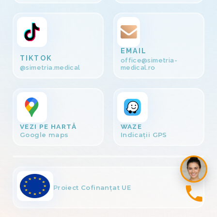
EMAIL
TIKTOK
office@simetria-
@simetria.medical
medical.ro
VEZI PE HARTĂ
WAZE
PLOIEȘTI
Google maps
Indicații GPS
Strada Vlad Țepeș 37, Etaj 1
Proiect Cofinanțat UE