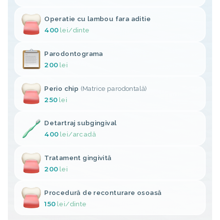
Operatie cu lambou fara aditie
400
lei
/dinte
Parodontograma
200
lei
Perio chip
(Matrice parodontală)
250
lei
Detartraj subgingival
400
lei
/arcadă
Tratament gingivită
200
lei
Procedură de reconturare osoasă
150
lei
/dinte