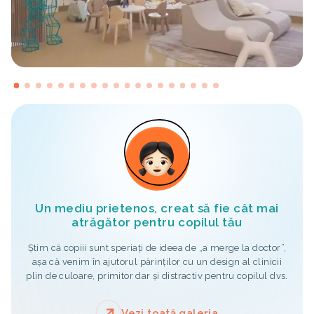
Un mediu prietenos, creat să fie cât mai
atrăgător pentru copilul tău
Știm că copiii sunt speriați de ideea de „a merge la doctor”,
așa că venim în ajutorul părinților cu un design al clinicii
plin de culoare, primitor dar și distractiv pentru copilul dvs.
Vezi toată galeria