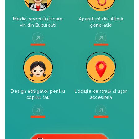
Medici specialiști care
Aparatură de ultimă
vin din București
generație
Vezi medicii
Vezi serviciile
Design atrăgător pentru
Locație centrală și ușor
copilul tău
accesibilă
Vezi galeria
Vezi pe hartă