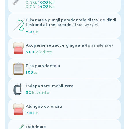
0.3 G:
1000
lei
0.7 G:
1400
lei
Eliminarea pungii parodontale distal de dintii
limitanti ai unei arcade
(distal wedge)
500
lei
Acoperire retractie gingivala
(fără materiale)
700
lei
/dinte
Fisa parodontala
100
lei
Îndepartare imobilizare
50
lei
/dinte
Alungire coronara
300
lei
Debridare