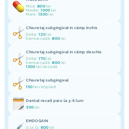
Mică:
800
lei
Medie:
1000
lei
Mare:
1300
lei
Chiuretaj subgingival in câmp închis
Dinte:
120
lei
hemiarcadă:
800
lei
Chiuretaj subgingival in câmp deschis
Dinte:
170
lei
hemiarcadă:
800
lei
1300
lei
/arcadă
Chiuretaj subgingival
150
lei
/implant
Dental recall paro la 3-6 luni
300
lei
EMDOGAIN
0.15 G:
600
lei