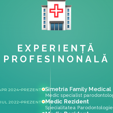
EXPERIENȚĂ
PROFESINONALĂ
Simetria Family Medical 
APR 2024
PREZENT
Medic specialist parodontolo
Medic Rezident
IUL 2022
PREZENT
Specialitatea Parodontologie