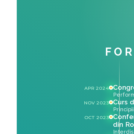
FOR
Congr
APR 2024
Perform
Curs 
NOV 2023
Principi
Confer
OCT 2023
din R
Interdi