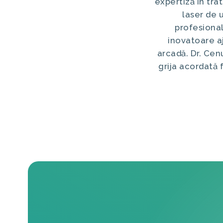
expertiză în tr
laser de 
profesional
inovatoare aj
arcadă. Dr. Cen
grija acordată 