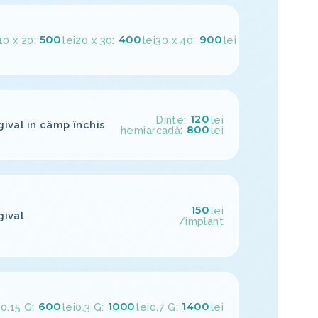
500
400
900
10 x 20:
lei
20 x 30:
lei
30 x 40:
lei
120
Dinte:
lei
gival in câmp închis
800
hemiarcadă:
lei
150
lei
gival
/implant
600
1000
1400
0.15 G:
lei
0.3 G:
lei
0.7 G:
lei