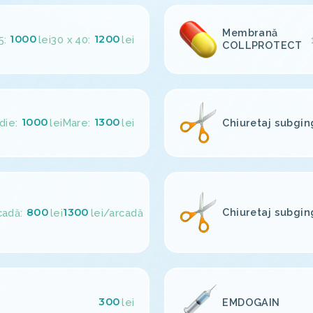
Membrană
1000
1200
5:
lei
30 x 40:
lei
COLLPROTECT
1000
1300
Chiuretaj subgin
die:
lei
Mare:
lei
800
1300
Chiuretaj subgin
cadă:
lei
lei
/arcadă
300
EMDOGAIN
lei