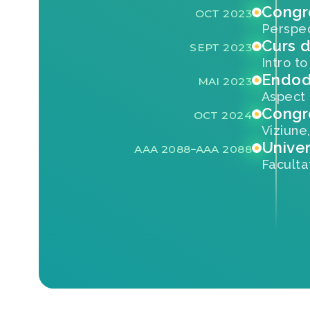
Congr
OCT 2023
Perspec
Curs 
SEPT 2023
Intro t
Endod
MAI 2023
Aspect c
Congr
OCT 2024
Viziune
Univer
AAA 2088
AAA 2088
Faculta