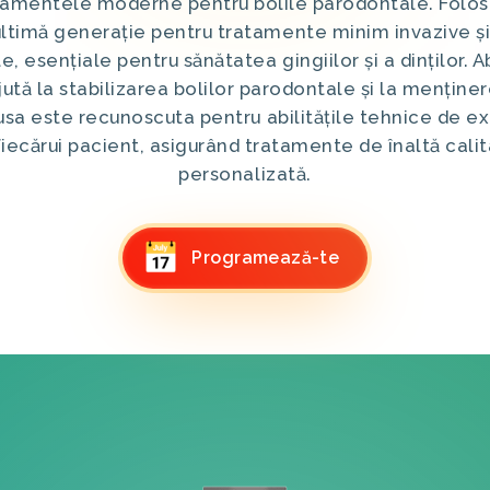
atamentele moderne pentru bolile parodontale. Folo
ultimă generație pentru tratamente minim invazive și 
e, esențiale pentru sănătatea gingiilor și a dinților. 
ută la stabilizarea bolilor parodontale și la menținer
usa este recunoscuta pentru abilitățile tehnice de ex
fiecărui pacient, asigurând tratamente de înaltă calitat
personalizată.
Programează-te