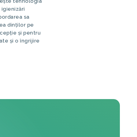
sește tehnologia
igienizări
Abordarea sa
ea dinților pe
cepție și pentru
e și o îngrijire