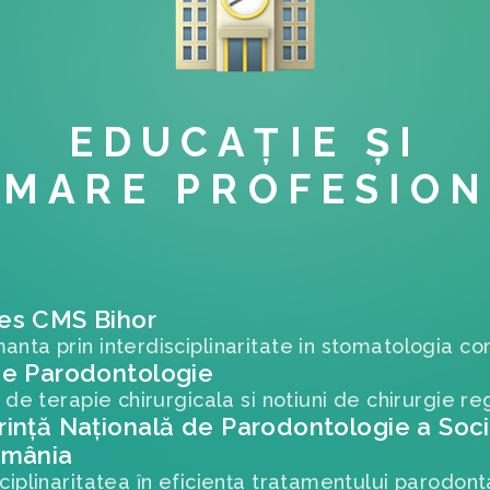
EDUCAȚIE ȘI
MARE PROFESIO
es CMS Bihor
anta prin interdisciplinaritate in stomatologia 
de Parodontologie
i de terapie chirurgicala si notiuni de chirurgie r
inţă Naţională de Parodontologie a Soci
omânia
sciplinaritatea ȋn eficienţa tratamentului parodont