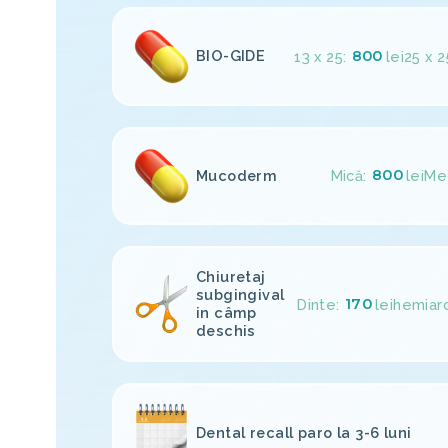
800
BIO-GIDE
13 x 25:
lei
25 x 2
800
Mucoderm
Mică:
lei
Me
Chiuretaj
subgingival
170
Dinte:
lei
hemiar
in câmp
deschis
Dental recall paro la 3-6 luni