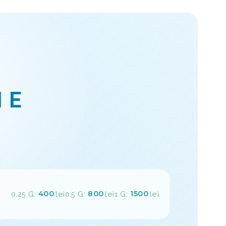
IE
400
800
1500
0.25 G:
lei
0.5 G:
lei
1 G:
lei