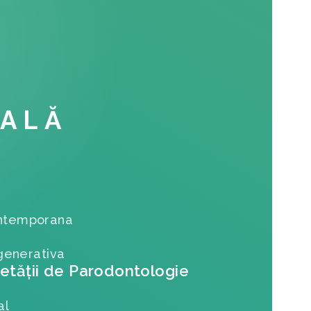
NALĂ
contemporana
egenerativa
etăţii de Parodontologie
al