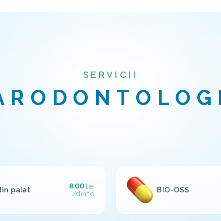
SERVICII
ARODONTOLOG
800
lei
in palat
BIO-OSS
/dinte