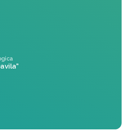
ogica
avila”