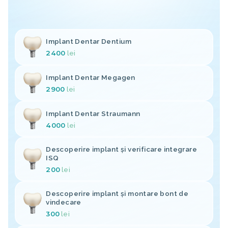
Implant Dentar Dentium
2400
lei
Implant Dentar Megagen
2900
lei
Implant Dentar Straumann
4000
lei
Descoperire implant și verificare integrare
ISQ
200
lei
Descoperire implant și montare bont de
vindecare
300
lei