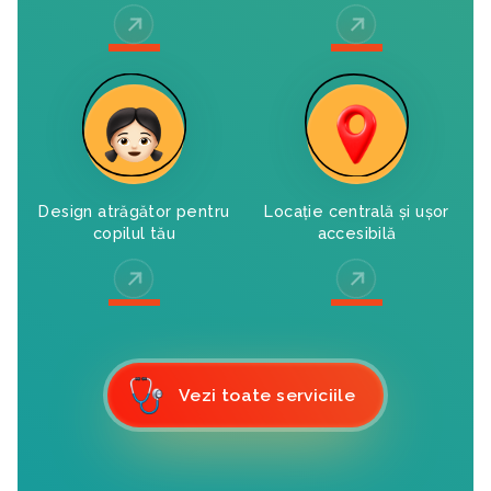
Vezi medicii
Vezi serviciile
Design atrăgător pentru
Locație centrală și ușor
copilul tău
accesibilă
Vezi galeria
Vezi pe hartă
Vezi toate serviciile