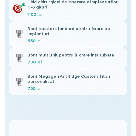
Ghid chirurgical de inserare a implanturilor
4-8 găuri
1100
lei
Bont locator standard pentru fixare pe
implanturi
650
lei
Bont multiunit pentru lucrare înșurubata
700
lei
Bont Megagen AnyRidge Custom Titan
personalizat
750
lei