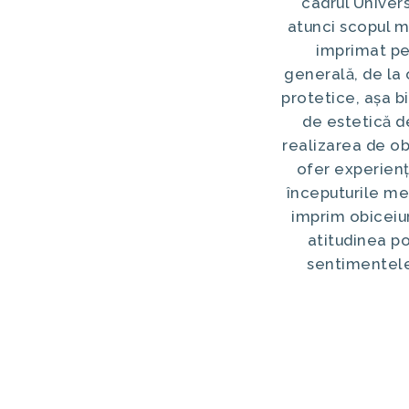
cadrul Univers
atunci scopul m
imprimat pe
generală, de la 
protetice, așa 
de estetică de
realizarea de ob
ofer experienț
începuturile me
imprim obiceiur
atitudinea po
sentimentele