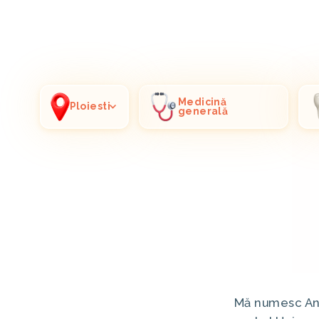
Medicină
Ploiesti
generală
Mă numesc Ang