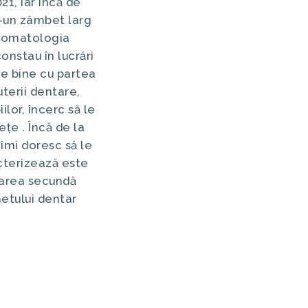
21, iar încă de
r-un zâmbet larg
stomatologia
onstau în lucrări
e bine cu partea
uterii dentare,
lor, încerc să le
țe . Încă de la
îmi doresc să le
acterizează este
toarea secundă
etului dentar