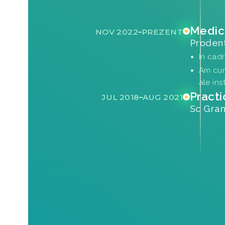
Medic
NOV 2022
PREZENT
Prodent
In cadr
Am cun
ale ins
Pract
JUL 2018
AUG 2021
Sc Gram