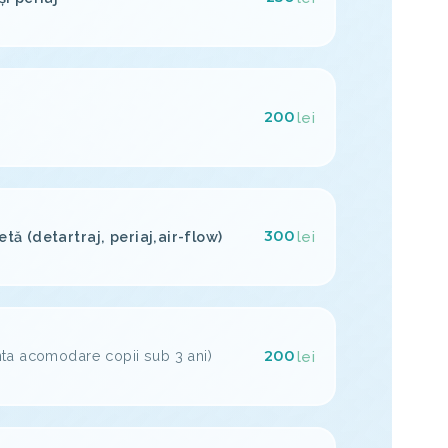
200
lei
300
tă (detartraj, periaj,air-flow)
lei
200
nta acomodare copii sub 3 ani)
lei