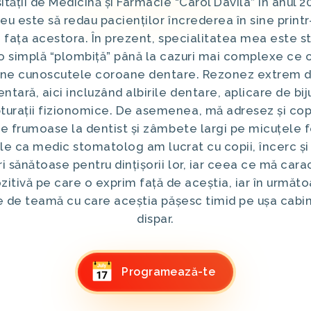
ității de Medicină și Farmacie “Carol Davila” în anul 20
eu este să redau pacienților încrederea în sine print
 fața acestora. În prezent, specialitatea mea este 
o simplă “plombiță” până la cazuri mai complexe ce c
bine cunoscutele coroane dentare. Rezonez extrem d
ntară, aici incluzând albirile dentare, aplicare de bij
turații fizionomice. De asemenea, mă adresez și copii
e frumoase la dentist și zâmbete largi pe micuțele fe
le ca medic stomatolog am lucrat cu copii, încerc și 
i sănătoase pentru dințișorii lor, iar ceea ce mă car
zitivă pe care o exprim față de aceștia, iar în urmă
 de teamă cu care aceștia pășesc timid pe ușa cabin
dispar.
Programează-te