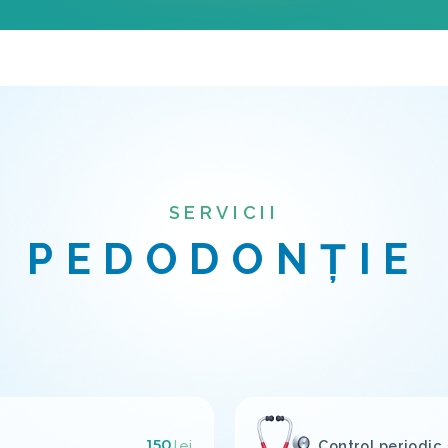
SERVICII
PEDODONȚIE
150
Control periodic 
lei