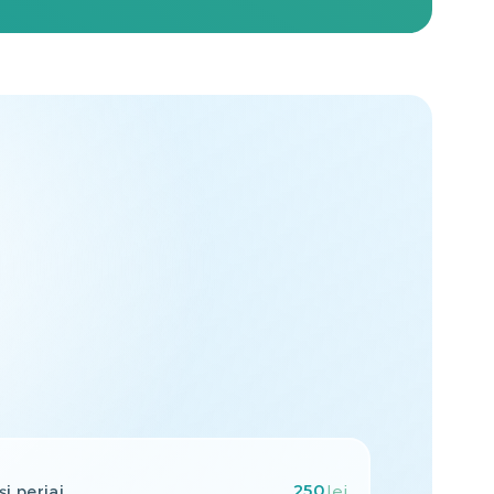
250
și periaj
lei