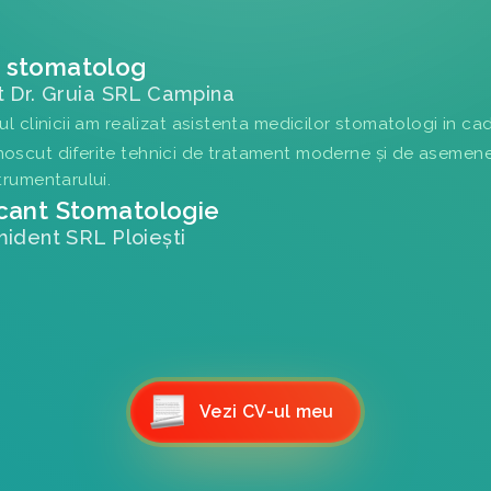
 stomatolog
 Dr. Gruia SRL Campina
ul clinicii am realizat asistenta medicilor stomatologi in ca
oscut diferite tehnici de tratament moderne și de asemenea
trumentarului.
icant Stomatologie
ident SRL Ploiești
Vezi CV-ul meu