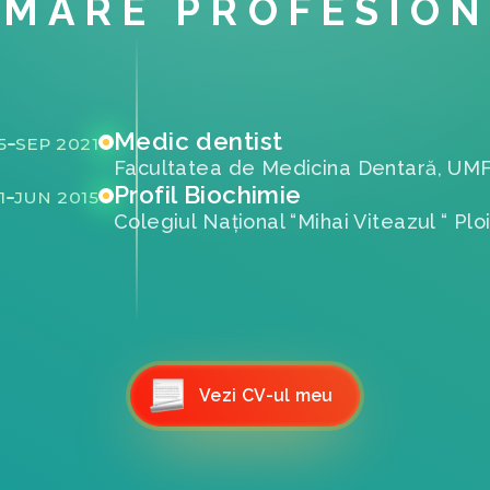
MARE PROFESIO
Medic dentist
5
SEP 2021
Facultatea de Medicina Dentară, UM
Profil Biochimie
1
JUN 2015
Colegiul Național “Mihai Viteazul “ Plo
Vezi CV-ul meu