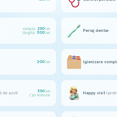
250
simplă:
lei
Periaj dentar
300
lărgită:
lei
200
Igienizare comple
lei
350
lei
d de azot)
Happy visit
(ședi
/30 minute